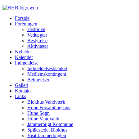
Forside
Foreningen
Historien
Vedtægter
Bestyrelse
Aktiviteter
Nyheder
Kalender
Indmeldelse
Indmeldelsesblanket
Medlemskontingent
Betingelser
Galleri
Kontakt
Links
Blokhus Vandværk
Hune Forsamlingshus
Hune Sogn
Hune Vandværk
Jammerbugt Kommune
Spillestedet Blokhus
Visit Jammerbugten