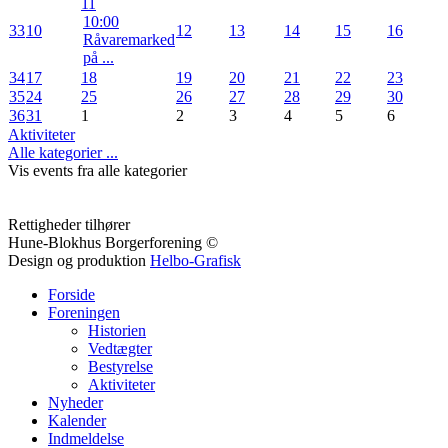
11
10:00
33
10
12
13
14
15
16
Råvaremarked
på ...
34
17
18
19
20
21
22
23
35
24
25
26
27
28
29
30
36
31
1
2
3
4
5
6
Aktiviteter
Alle kategorier ...
Vis events fra alle kategorier
Rettigheder tilhører
Hune-Blokhus Borgerforening ©
Design og produktion
Helbo-Grafisk
Forside
Foreningen
Historien
Vedtægter
Bestyrelse
Aktiviteter
Nyheder
Kalender
Indmeldelse