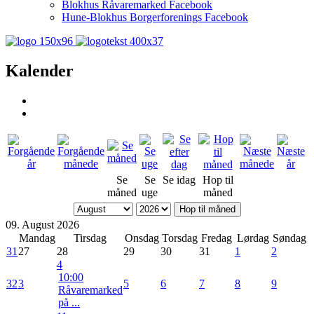
Blokhus Råvaremarked Facebook
Hune-Blokhus Borgerforenings Facebook
Kalender
Se
Se
Se idag
Hop til
måned
uge
måned
Hop til måned
09. August 2026
Mandag
Tirsdag
Onsdag
Torsdag
Fredag
Lørdag
Søndag
31
27
28
29
30
31
1
2
4
10:00
32
3
5
6
7
8
9
Råvaremarked
på ...