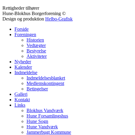
Rettigheder tilhører
Hune-Blokhus Borgerforening ©
Design og produktion
Helbo-Grafisk
Forside
Foreningen
Historien
Vedtægter
Bestyrelse
Aktiviteter
Nyheder
Kalender
Indmeldelse
Indmeldelsesblanket
Medlemskontingent
Betingelser
Galleri
Kontakt
Links
Blokhus Vandværk
Hune Forsamlingshus
Hune Sogn
Hune Vandværk
Jammerbugt Kommune