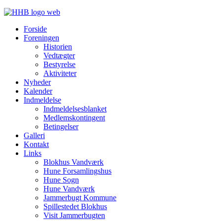
Forside
Foreningen
Historien
Vedtægter
Bestyrelse
Aktiviteter
Nyheder
Kalender
Indmeldelse
Indmeldelsesblanket
Medlemskontingent
Betingelser
Galleri
Kontakt
Links
Blokhus Vandværk
Hune Forsamlingshus
Hune Sogn
Hune Vandværk
Jammerbugt Kommune
Spillestedet Blokhus
Visit Jammerbugten