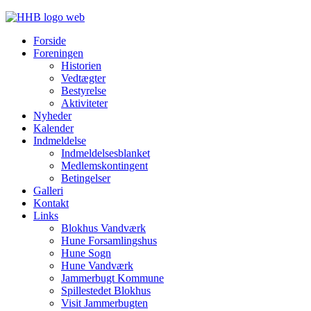
Forside
Foreningen
Historien
Vedtægter
Bestyrelse
Aktiviteter
Nyheder
Kalender
Indmeldelse
Indmeldelsesblanket
Medlemskontingent
Betingelser
Galleri
Kontakt
Links
Blokhus Vandværk
Hune Forsamlingshus
Hune Sogn
Hune Vandværk
Jammerbugt Kommune
Spillestedet Blokhus
Visit Jammerbugten